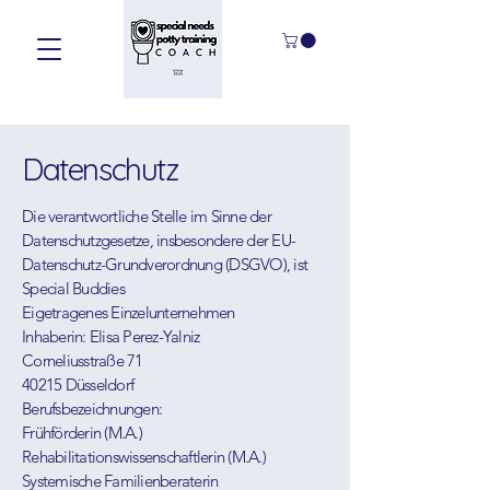
Datenschutz
Die verantwortliche Stelle im Sinne der
Datenschutzgesetze, insbesondere der EU-
Datenschutz-Grundverordnung (DSGVO), ist
Special Buddies
Eigetragenes Einzelunternehmen
I
nhaberin: Elisa Perez-Yalniz
Corneliusstraße 71
40215 Düsseldorf
Berufsbezeichnungen:
Frühförderin (M.A.)
Rehabilitationswissenschaftlerin (M.A.)
Systemische Familienberaterin