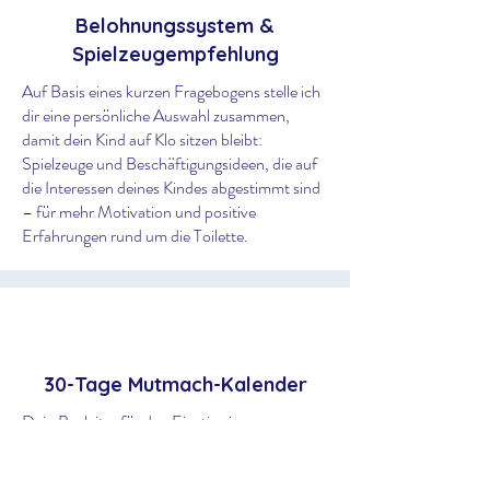
Belohnungssystem &
Spielzeugempfehlung
Auf Basis eines kurzen Fragebogens stelle ich
dir eine persönliche Auswahl zusammen,
damit dein Kind auf Klo sitzen bleibt:
Spielzeuge und Beschäftigungsideen, die auf
die Interessen deines Kindes abgestimmt sind
– für mehr Motivation und positive
Erfahrungen rund um die Toilette.
30-Tage Mutmach-Kalender
Dein Begleiter für den Einstieg ins
Toilettentraining – mit einem Überblick über
die ersten 30 Tage. Du bekommst zeitliche