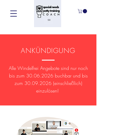
ANKÜNDIGUNG
Alle Windelfrei Angebote sind nur noch
bis zum
30.06.2026
buchbar und bis
zum
30.09.2026
(einschließlich)
einzulösen!