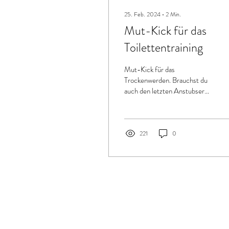
25. Feb. 2024
∙
2
Min.
Mut-Kick für das
Toilettentraining
Mut-Kick für das
Trockenwerden. Brauchst du
auch den letzten Anstubser
um das Trockenwerden mit
deinem Kind mit Behinderung
anzugehen?...
221
0