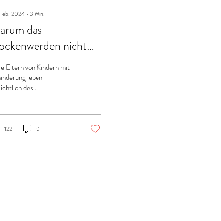
 Feb. 2024
∙
3
Min.
arum das
ockenwerden nicht
mer “mit der Zeit
le Eltern von Kindern mit
ommt”
inderung leben
sichtlich des
ckenwerdens nach dem
nzip: “Mein Kind wird mir
gen, wann es...
122
0