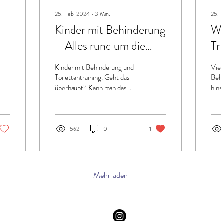
25. Feb. 2024
∙
3
Min.
25.
Kinder mit Behinderung
W
– Alles rund um die
Tr
Gründe für ein
im
Kinder mit Behinderung und
Vie
Toilettentraining
k
Toilettentraining. Geht das
Beh
überhaupt? Kann man das
hin
schaffen? Oder ist das
Tro
Trockenwerden bei einem
Pri
Kind mit...
zei
562
0
1
Mehr laden