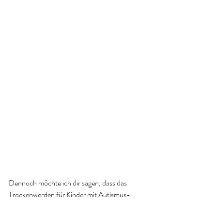
Dennoch möchte ich dir sagen, dass das 
Trockenwerden für Kinder mit Autismus-
Spektrum-Störungen genauso wie für Kinder 